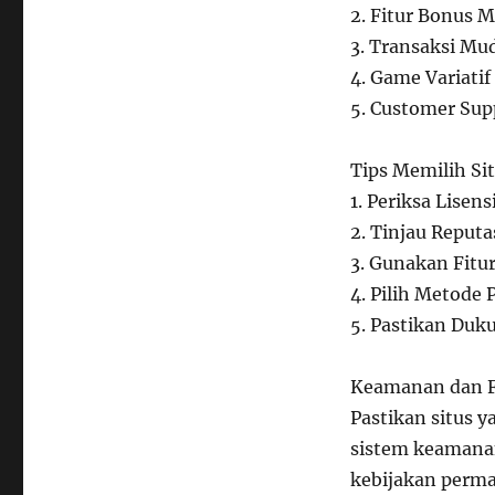
2. Fitur Bonus 
3. Transaksi Mu
4. Game Variatif
5. Customer Sup
Tips Memilih Sit
1. Periksa Lisen
2. Tinjau Reput
3. Gunakan Fitu
4. Pilih Metod
5. Pastikan Duk
Keamanan dan Fai
Pastikan situs 
sistem keamanan
kebijakan perma