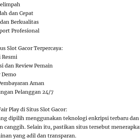
Melimpah
dah dan Cepat
 dan Berkualitas
port Profesional
us Slot Gacor Terpercaya:
si Resmi
asi dan Review Pemain
r Demo
e Pembayaran Aman
ungan Pelanggan 24/7
r Play di Situs Slot Gacor:
yang dipilih menggunakan teknologi enkripsi terbaru dan
 canggih. Selain itu, pastikan situs tersebut menerapk
inan yang adil dan transparan.