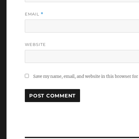
EMAIL
*
WEBSITE
Save my name, email, and website in this browser for