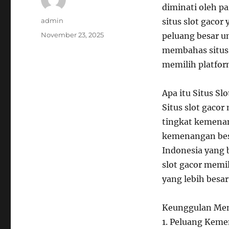
diminati oleh pa
Author
admin
situs slot gaco
Posted
November 23, 2025
peluang besar u
on
membahas situs s
memilih platfor
Apa itu Situs Sl
Situs slot gaco
tingkat kemenan
kemenangan besa
Indonesia yang 
slot gacor memi
yang lebih besar
Keunggulan Memi
1. Peluang Keme