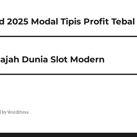
nd 2025 Modal Tipis Profit Tebal
ajah Dunia Slot Modern
d by WordPress