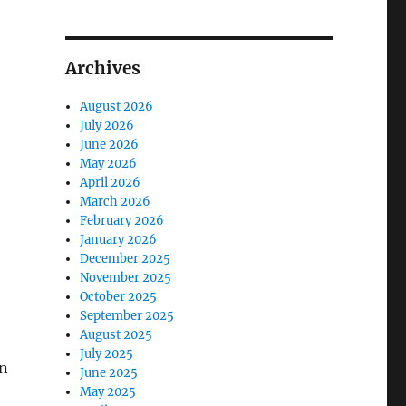
Archives
August 2026
July 2026
June 2026
May 2026
April 2026
March 2026
February 2026
January 2026
December 2025
November 2025
October 2025
September 2025
August 2025
July 2025
an
June 2025
May 2025