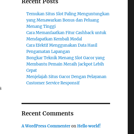
Recent Posts
Temukan Situs Slot Paling Menguntungkan
yang Menawarkan Bonus dan Peluang
Menang Tinggi
Cara Memanfaatkan Fitur Cashback untuk
Mendapatkan Kembali Modal
Cara Efektif Menggunakan Data Hasil
Pengamatan Lapangan
Bongkar Teknik Menang Slot Gacor yang
Membantu Pemain Meraih Jackpot Lebih
Cepat
Menjelajah Situs Gacor Dengan Pelayanan
Customer Service Responsif
s
Recent Comments
A WordPress Commenter
on
Hello world!