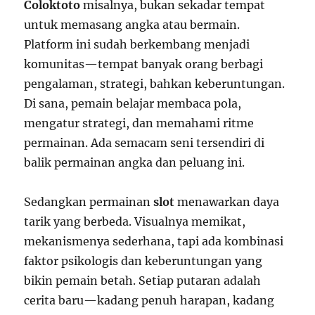
Coloktoto
misalnya, bukan sekadar tempat
untuk memasang angka atau bermain.
Platform ini sudah berkembang menjadi
komunitas—tempat banyak orang berbagi
pengalaman, strategi, bahkan keberuntungan.
Di sana, pemain belajar membaca pola,
mengatur strategi, dan memahami ritme
permainan. Ada semacam seni tersendiri di
balik permainan angka dan peluang ini.
Sedangkan permainan
slot
menawarkan daya
tarik yang berbeda. Visualnya memikat,
mekanismenya sederhana, tapi ada kombinasi
faktor psikologis dan keberuntungan yang
bikin pemain betah. Setiap putaran adalah
cerita baru—kadang penuh harapan, kadang