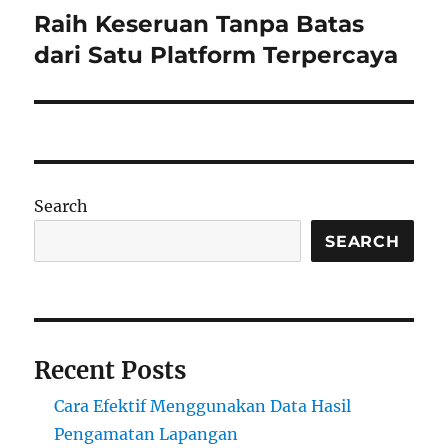
Raih Keseruan Tanpa Batas
Next
post:
dari Satu Platform Terpercaya
Search
SEARCH
Recent Posts
Cara Efektif Menggunakan Data Hasil
Pengamatan Lapangan