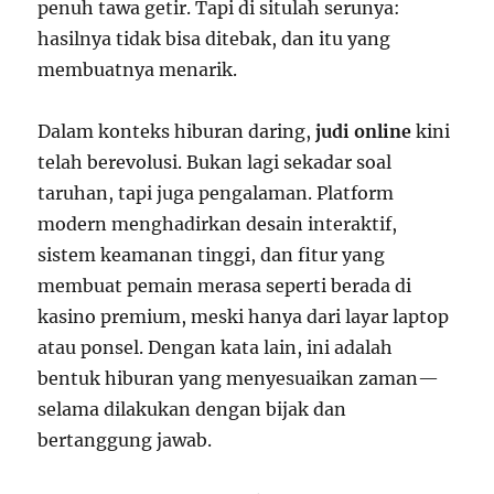
penuh tawa getir. Tapi di situlah serunya:
hasilnya tidak bisa ditebak, dan itu yang
membuatnya menarik.
Dalam konteks hiburan daring,
judi online
kini
telah berevolusi. Bukan lagi sekadar soal
taruhan, tapi juga pengalaman. Platform
modern menghadirkan desain interaktif,
sistem keamanan tinggi, dan fitur yang
membuat pemain merasa seperti berada di
kasino premium, meski hanya dari layar laptop
atau ponsel. Dengan kata lain, ini adalah
bentuk hiburan yang menyesuaikan zaman—
selama dilakukan dengan bijak dan
bertanggung jawab.