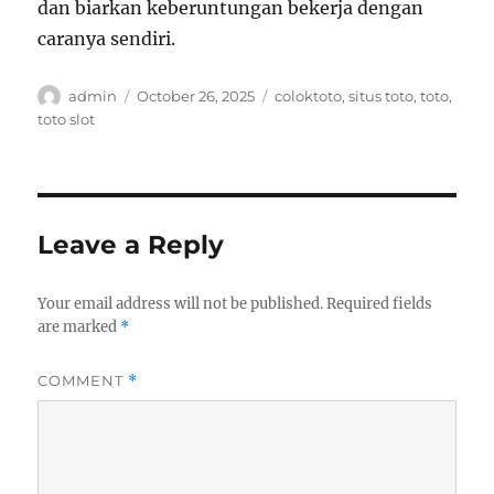
dan biarkan keberuntungan bekerja dengan
caranya sendiri.
Author
Posted
Tags
admin
October 26, 2025
coloktoto
,
situs toto
,
toto
,
on
toto slot
Leave a Reply
Your email address will not be published.
Required fields
are marked
*
COMMENT
*