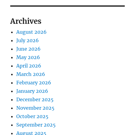
Archives
August 2026
July 2026
June 2026
May 2026
April 2026
March 2026
February 2026
January 2026
December 2025
November 2025
October 2025
September 2025
August 2025