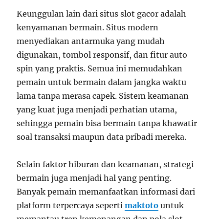
Keunggulan lain dari situs slot gacor adalah
kenyamanan bermain. Situs modern
menyediakan antarmuka yang mudah
digunakan, tombol responsif, dan fitur auto-
spin yang praktis. Semua ini memudahkan
pemain untuk bermain dalam jangka waktu
lama tanpa merasa capek. Sistem keamanan
yang kuat juga menjadi perhatian utama,
sehingga pemain bisa bermain tanpa khawatir
soal transaksi maupun data pribadi mereka.
Selain faktor hiburan dan keamanan, strategi
bermain juga menjadi hal yang penting.
Banyak pemain memanfaatkan informasi dari
platform terpercaya seperti
maktoto
untuk