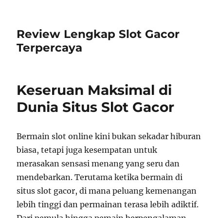
Review Lengkap Slot Gacor
Terpercaya
Keseruan Maksimal di
Dunia Situs Slot Gacor
Bermain slot online kini bukan sekadar hiburan
biasa, tetapi juga kesempatan untuk
merasakan sensasi menang yang seru dan
mendebarkan. Terutama ketika bermain di
situs slot gacor, di mana peluang kemenangan
lebih tinggi dan permainan terasa lebih adiktif.