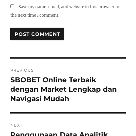
Save my name, email, and website in this browser for
the next time I comment.
Post
PREVIOUS
navigation
SBOBET Online Terbaik
Previous
post:
dengan Market Lengkap dan
Navigasi Mudah
NEXT
Penggunaan Data Analitik
Next