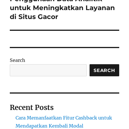
post:
untuk Meningkatkan Layanan
di Situs Gacor
Search
SEARCH
Recent Posts
Cara Memanfaatkan Fitur Cashback untuk
Mendapatkan Kembali Modal