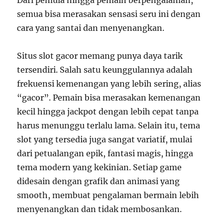
Dari pemula hingga pemain berpengalaman,
semua bisa merasakan sensasi seru ini dengan
cara yang santai dan menyenangkan.
Situs slot gacor memang punya daya tarik
tersendiri. Salah satu keunggulannya adalah
frekuensi kemenangan yang lebih sering, alias
“gacor”. Pemain bisa merasakan kemenangan
kecil hingga jackpot dengan lebih cepat tanpa
harus menunggu terlalu lama. Selain itu, tema
slot yang tersedia juga sangat variatif, mulai
dari petualangan epik, fantasi magis, hingga
tema modern yang kekinian. Setiap game
didesain dengan grafik dan animasi yang
smooth, membuat pengalaman bermain lebih
menyenangkan dan tidak membosankan.