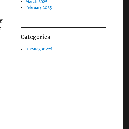
March 2025
February 2025
ng
t
Categories
Uncategorized