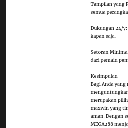
Tampilan yang R
semua perangkat
Dukungan 24/7:
kapan saja.
Setoran Minimal
dari pemain pe
Kesimpulan
Bagi Anda yang m
menguntungkan
merupakan pilih
maxwin yang tin
aman. Dengan s
MEGA288 menjadi