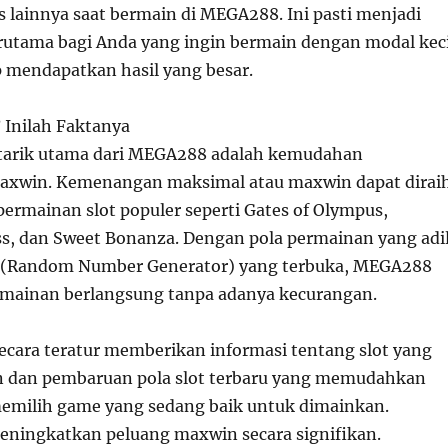
 lainnya saat bermain di MEGA288. Ini pasti menjadi
terutama bagi Anda yang ingin bermain dengan modal keci
mendapatkan hasil yang besar.
Inilah Faktanya
 tarik utama dari MEGA288 adalah kemudahan
xwin. Kemenangan maksimal atau maxwin dapat dirai
permainan slot populer seperti Gates of Olympus,
ess, dan Sweet Bonanza. Dengan pola permainan yang adi
 (Random Number Generator) yang terbuka, MEGA288
mainan berlangsung tanpa adanya kecurangan.
cara teratur memberikan informasi tentang slot yang
dan pembaruan pola slot terbaru yang memudahkan
emilih game yang sedang baik untuk dimainkan.
eningkatkan peluang maxwin secara signifikan.