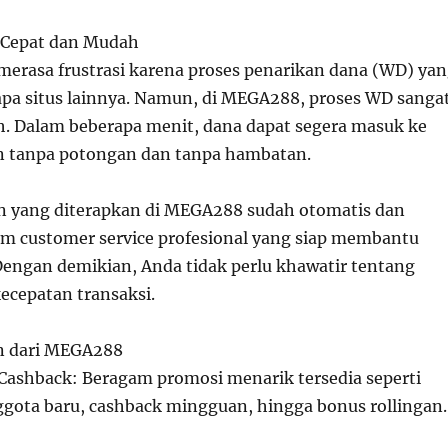
 Cepat dan Mudah
erasa frustrasi karena proses penarikan dana (WD) ya
apa situs lainnya. Namun, di MEGA288, proses WD sanga
. Dalam beberapa menit, dana dapat segera masuk ke
n tanpa potongan dan tanpa hambatan.
n yang diterapkan di MEGA288 sudah otomatis dan
im customer service profesional yang siap membantu
Dengan demikian, Anda tidak perlu khawatir tentang
cepatan transaksi.
n dari MEGA288
Cashback: Beragam promosi menarik tersedia seperti
gota baru, cashback mingguan, hingga bonus rollingan.