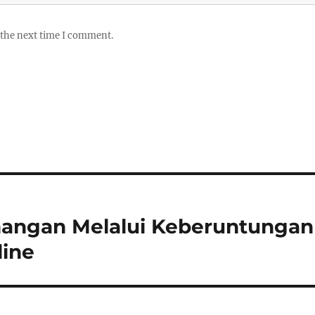
 the next time I comment.
angan Melalui Keberuntungan
line