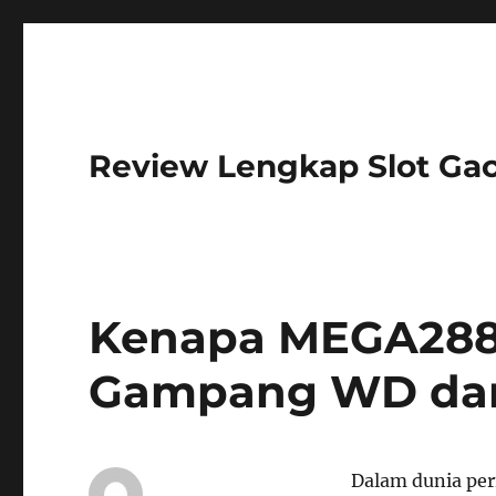
Review Lengkap Slot Gac
Kenapa MEGA288 D
Gampang WD dan
Dalam dunia per