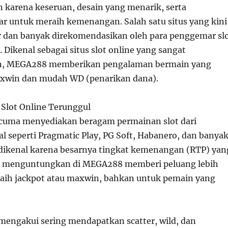
n karena keseruan, desain yang menarik, serta
r untuk meraih kemenangan. Salah satu situs yang kini
 dan banyak direkomendasikan oleh para penggemar sl
. Dikenal sebagai situs slot online yang sangat
, MEGA288 memberikan pengalaman bermain yang
xwin dan mudah WD (penarikan dana).
Slot Online Terunggul
cuma menyediakan beragam permainan slot dari
l seperti Pragmatic Play, PG Soft, Habanero, dan banya
ga dikenal karena besarnya tingkat kemenangan (RTP) yan
ang menguntungkan di MEGA288 memberi peluang lebih
aih jackpot atau maxwin, bahkan untuk pemain yang
engakui sering mendapatkan scatter, wild, dan