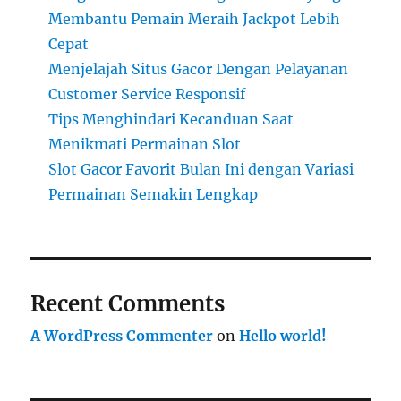
Membantu Pemain Meraih Jackpot Lebih
Cepat
Menjelajah Situs Gacor Dengan Pelayanan
Customer Service Responsif
Tips Menghindari Kecanduan Saat
Menikmati Permainan Slot
Slot Gacor Favorit Bulan Ini dengan Variasi
Permainan Semakin Lengkap
Recent Comments
A WordPress Commenter
on
Hello world!