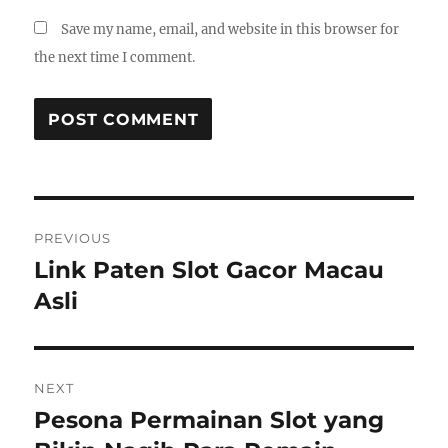
Save my name, email, and website in this browser for
the next time I comment.
Post
PREVIOUS
navigation
Link Paten Slot Gacor Macau
Previous
post:
Asli
NEXT
Pesona Permainan Slot yang
Next
post: