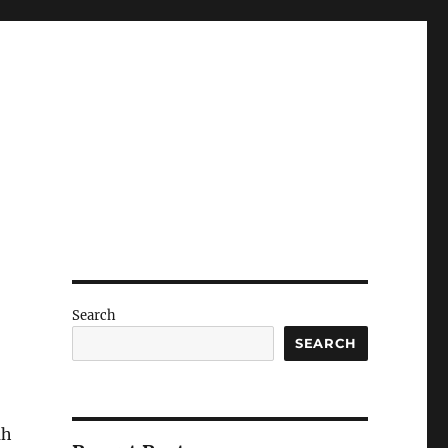
Search
SEARCH
ah