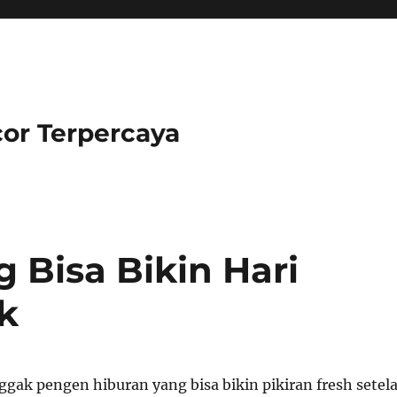
or Terpercaya
 Bisa Bikin Hari
k
ggak pengen hiburan yang bisa bikin pikiran fresh setel