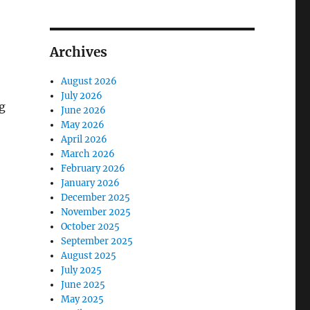
Archives
August 2026
July 2026
g
June 2026
May 2026
April 2026
March 2026
February 2026
January 2026
December 2025
November 2025
October 2025
September 2025
August 2025
July 2025
June 2025
May 2025