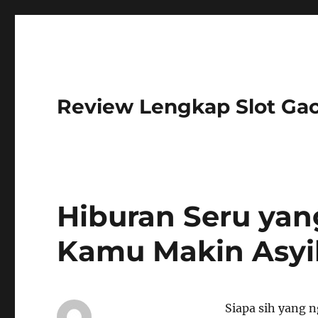
Review Lengkap Slot Gac
Hiburan Seru yang
Kamu Makin Asyi
Siapa sih yang n