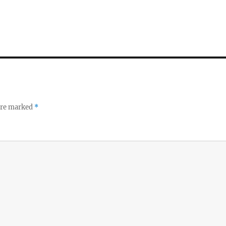
 are marked
*