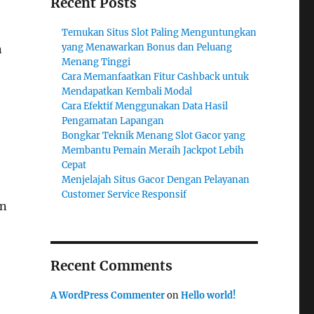
Recent Posts
Temukan Situs Slot Paling Menguntungkan
yang Menawarkan Bonus dan Peluang
n
Menang Tinggi
Cara Memanfaatkan Fitur Cashback untuk
Mendapatkan Kembali Modal
Cara Efektif Menggunakan Data Hasil
Pengamatan Lapangan
Bongkar Teknik Menang Slot Gacor yang
Membantu Pemain Meraih Jackpot Lebih
Cepat
Menjelajah Situs Gacor Dengan Pelayanan
Customer Service Responsif
un
Recent Comments
A WordPress Commenter
on
Hello world!