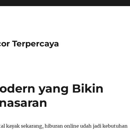
or Terpercaya
Modern yang Bikin
nasaran
ital kayak sekarang, hiburan online udah jadi kebutuhan