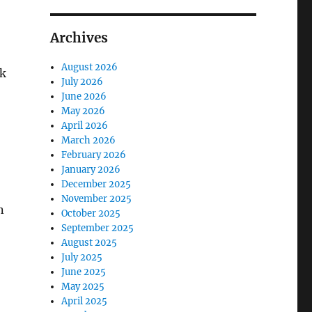
Archives
August 2026
ik
July 2026
June 2026
May 2026
April 2026
March 2026
February 2026
January 2026
December 2025
November 2025
n
October 2025
September 2025
August 2025
July 2025
June 2025
May 2025
April 2025