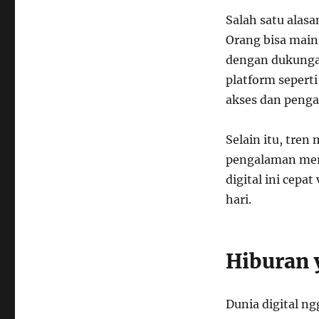
Salah satu alas
Orang bisa main 
dengan dukunga
platform sepert
akses dan penga
Selain itu, tren
pengalaman mere
digital ini cep
hari.
Hiburan 
Dunia digital ng