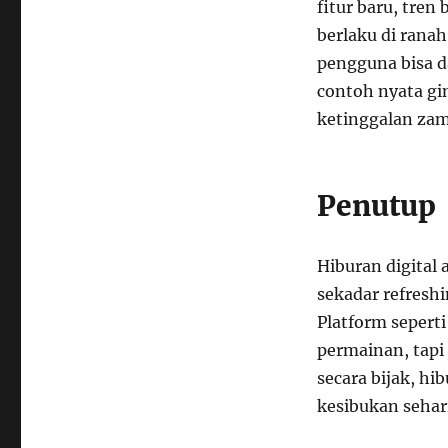
fitur baru, tren
berlaku di rana
pengguna bisa d
contoh nyata gi
ketinggalan za
Penutup
Hiburan digital
sekadar refreshi
Platform sepert
permainan, tapi
secara bijak, hib
kesibukan sehar