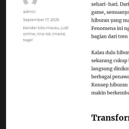
sehari-hari. Da
Author
admin
game, semuanya 
Posted
September 17, 2025
hiburan yang ma
on
Tags
bandar toto macau
,
judi
Fenomena ini ng
online
,
rina 4d
,
rina4d
,
bagian dari tren
togel
Kalau dulu hibu
sekarang cukup 
langsung dinikm
berbagai penawa
Konsep hiburan y
makin berkemb
Transfor