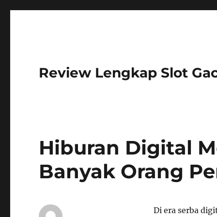
Review Lengkap Slot Gac
Hiburan Digital 
Banyak Orang Pe
Di era serba dig