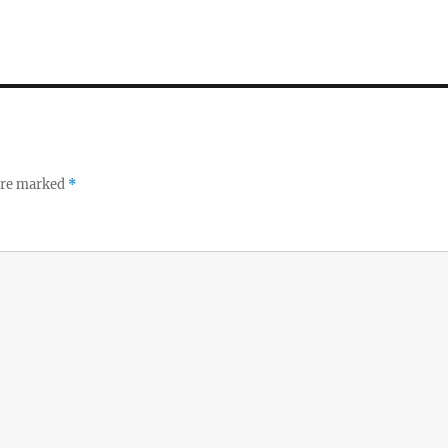
 are marked
*