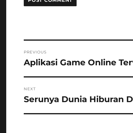
Post
PREVIOUS
navigation
Aplikasi Game Online Ter
Previous
post:
NEXT
Serunya Dunia Hiburan Di
Next
post: