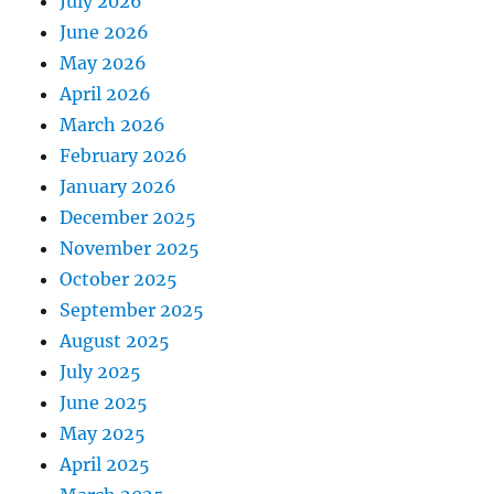
July 2026
June 2026
May 2026
April 2026
March 2026
February 2026
January 2026
December 2025
November 2025
October 2025
September 2025
August 2025
July 2025
June 2025
May 2025
April 2025