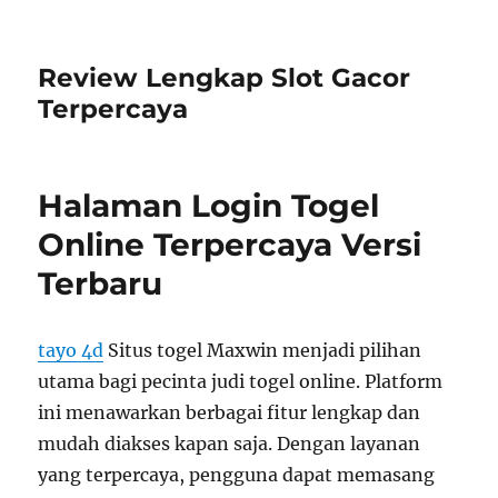
Review Lengkap Slot Gacor
Terpercaya
Halaman Login Togel
Online Terpercaya Versi
Terbaru
tayo 4d
Situs togel Maxwin menjadi pilihan
utama bagi pecinta judi togel online. Platform
ini menawarkan berbagai fitur lengkap dan
mudah diakses kapan saja. Dengan layanan
yang terpercaya, pengguna dapat memasang