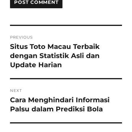
Post
PREVIOUS
navigation
Situs Toto Macau Terbaik
Previous
post:
dengan Statistik Asli dan
Update Harian
NEXT
Cara Menghindari Informasi
Next
post:
Palsu dalam Prediksi Bola