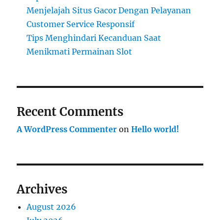
Menjelajah Situs Gacor Dengan Pelayanan
Customer Service Responsif
Tips Menghindari Kecanduan Saat
Menikmati Permainan Slot
Recent Comments
A WordPress Commenter
on
Hello world!
Archives
August 2026