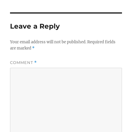
Leave a Reply
Your email address will not be published.
Required fields
are marked
*
COMMENT
*