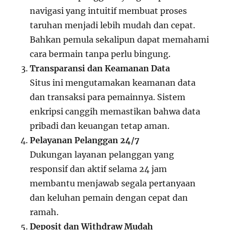
navigasi yang intuitif membuat proses
taruhan menjadi lebih mudah dan cepat.
Bahkan pemula sekalipun dapat memahami
cara bermain tanpa perlu bingung.
Transparansi dan Keamanan Data
Situs ini mengutamakan keamanan data
dan transaksi para pemainnya. Sistem
enkripsi canggih memastikan bahwa data
pribadi dan keuangan tetap aman.
Pelayanan Pelanggan 24/7
Dukungan layanan pelanggan yang
responsif dan aktif selama 24 jam
membantu menjawab segala pertanyaan
dan keluhan pemain dengan cepat dan
ramah.
Deposit dan Withdraw Mudah