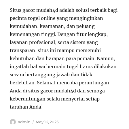
Situs gacor mudah4d adalah solusi terbaik bagi
pecinta togel online yang menginginkan
kemudahan, keamanan, dan peluang
kemenangan tinggi. Dengan fitur lengkap,
layanan profesional, serta sistem yang
transparan, situs ini mampu memenuhi
kebutuhan dan harapan para pemain. Namun,
ingatlah bahwa bermain togel harus dilakukan
secara bertanggung jawab dan tidak
berlebihan. Selamat mencoba peruntungan
Anda di situs gacor mudah4d dan semoga
keberuntungan selalu menyertai setiap
taruhan Anda!
Author
Posted
admin
May 16, 2025
on