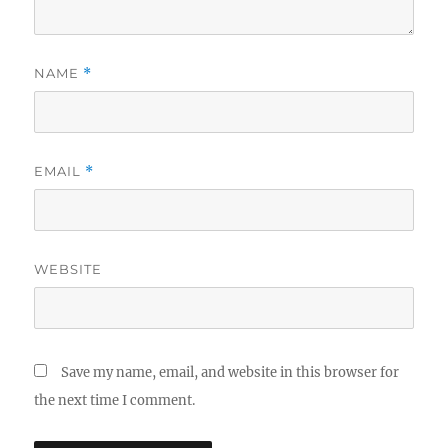
NAME
*
EMAIL
*
WEBSITE
Save my name, email, and website in this browser for
the next time I comment.