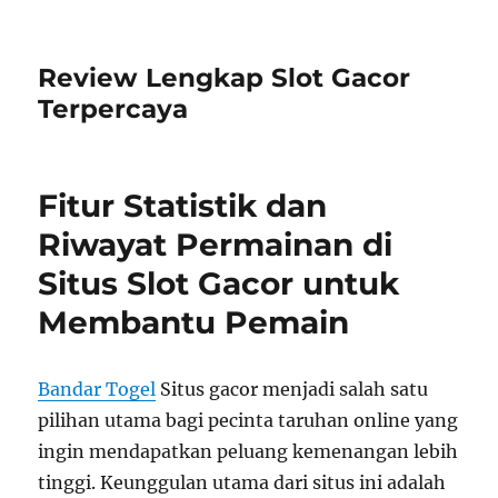
Review Lengkap Slot Gacor
Terpercaya
Fitur Statistik dan
Riwayat Permainan di
Situs Slot Gacor untuk
Membantu Pemain
Bandar Togel
Situs gacor menjadi salah satu
pilihan utama bagi pecinta taruhan online yang
ingin mendapatkan peluang kemenangan lebih
tinggi. Keunggulan utama dari situs ini adalah