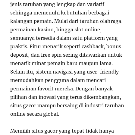
jenis taruhan yang lengkap dan variatif
sehingga memenuhi kebutuhan berbagai
kalangan pemain. Mulai dari taruhan olahraga,
permainan kasino, hingga slot online,
semuanya tersedia dalam satu platform yang
praktis. Fitur menarik seperti cashback, bonus
deposit, dan free spin sering ditawarkan untuk
menarik minat pemain baru maupun lama.
Selain itu, sistem navigasi yang user-friendly
memudahkan pengguna dalam mencari
permainan favorit mereka. Dengan banyak
pilihan dan inovasi yang terus dikembangkan,
situs gacor mampu bersaing di industri taruhan
online secara global.
Memilih situs gacor yang tepat tidak hanya