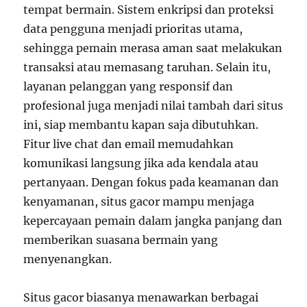
tempat bermain. Sistem enkripsi dan proteksi
data pengguna menjadi prioritas utama,
sehingga pemain merasa aman saat melakukan
transaksi atau memasang taruhan. Selain itu,
layanan pelanggan yang responsif dan
profesional juga menjadi nilai tambah dari situs
ini, siap membantu kapan saja dibutuhkan.
Fitur live chat dan email memudahkan
komunikasi langsung jika ada kendala atau
pertanyaan. Dengan fokus pada keamanan dan
kenyamanan, situs gacor mampu menjaga
kepercayaan pemain dalam jangka panjang dan
memberikan suasana bermain yang
menyenangkan.
Situs gacor biasanya menawarkan berbagai