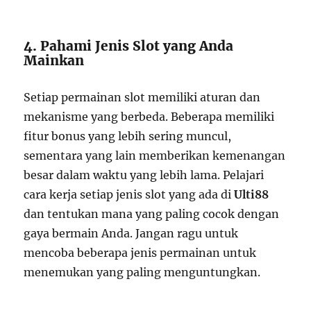
4. Pahami Jenis Slot yang Anda
Mainkan
Setiap permainan slot memiliki aturan dan
mekanisme yang berbeda. Beberapa memiliki
fitur bonus yang lebih sering muncul,
sementara yang lain memberikan kemenangan
besar dalam waktu yang lebih lama. Pelajari
cara kerja setiap jenis slot yang ada di
Ulti88
dan tentukan mana yang paling cocok dengan
gaya bermain Anda. Jangan ragu untuk
mencoba beberapa jenis permainan untuk
menemukan yang paling menguntungkan.