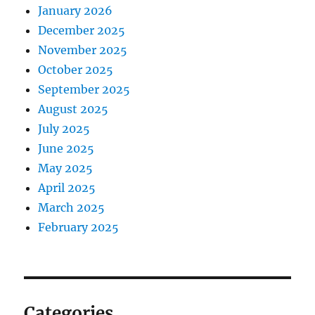
January 2026
December 2025
November 2025
October 2025
September 2025
August 2025
July 2025
June 2025
May 2025
April 2025
March 2025
February 2025
Categories