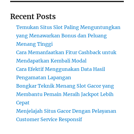
Recent Posts
Temukan Situs Slot Paling Menguntungkan
yang Menawarkan Bonus dan Peluang
Menang Tinggi
Cara Memanfaatkan Fitur Cashback untuk
Mendapatkan Kembali Modal
Cara Efektif Menggunakan Data Hasil
Pengamatan Lapangan
Bongkar Teknik Menang Slot Gacor yang
Membantu Pemain Meraih Jackpot Lebih
Cepat
Menjelajah Situs Gacor Dengan Pelayanan
Customer Service Responsif