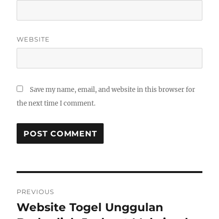
WEBSITE
Save my name, email, and website in this browser for
the next time I comment.
Post
PREVIOUS
navigation
Website Togel Unggulan
Previous