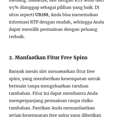
menang. Biasanya, slot dengan RTP lebih dari
95% dianggap sebagai pilihan yang baik. Di
situs seperti
Ulti88
, Anda bisa menemukan
informasi RTP dengan mudah, sehingga Anda
dapat memilih permainan dengan peluang
terbaik.
2. Manfaatkan Fitur Free Spins
Banyak mesin slot menawarkan fitur free
spins, yang memberikan kesempatan untuk
bermain tanpa mengeluarkan taruhan
tambahan. Fitur ini dapat membantu Anda
memperpanjang permainan tanpa risiko
tambahan. Pastikan Anda memanfaatkan
setiap kesempatan free spins yang diberikan