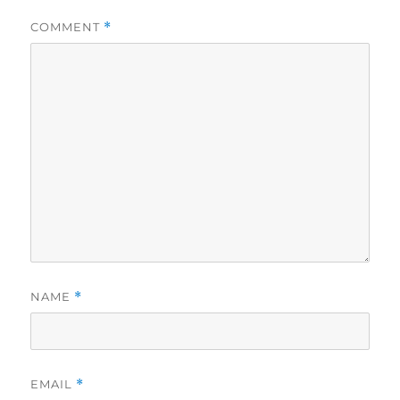
COMMENT
*
NAME
*
EMAIL
*