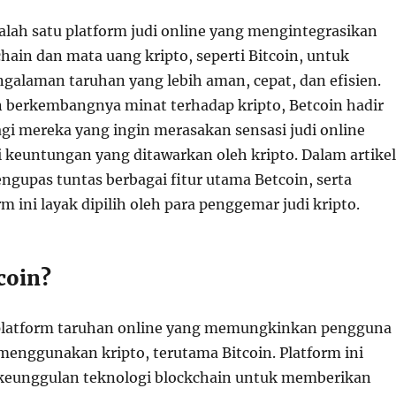
alah satu platform judi online yang mengintegrasikan
hain dan mata uang kripto, seperti Bitcoin, untuk
alaman taruhan yang lebih aman, cepat, dan efisien.
berkembangnya minat terhadap kripto, Betcoin hadir
agi mereka yang ingin merasakan sensasi judi online
 keuntungan yang ditawarkan oleh kripto. Dalam artikel
engupas tuntas berbagai fitur utama Betcoin, serta
 ini layak dipilih oleh para penggemar judi kripto.
coin?
 platform taruhan online yang memungkinkan pengguna
menggunakan kripto, terutama Bitcoin. Platform ini
eunggulan teknologi blockchain untuk memberikan