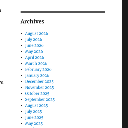
n
Archives
August 2026
July 2026
June 2026
May 2026
April 2026
March 2026
February 2026
January 2026
ya
December 2025
November 2025
October 2025
September 2025
August 2025
July 2025
June 2025
May 2025