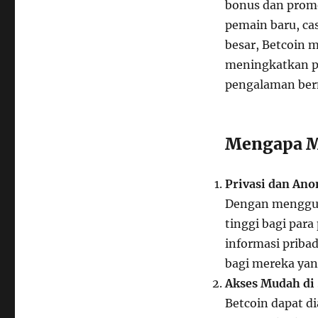
bonus dan prom
pemain baru, c
besar, Betcoin 
meningkatkan p
pengalaman ber
Mengapa M
Privasi dan Ano
Dengan mengguna
tinggi bagi par
informasi priba
bagi mereka yan
Akses Mudah di
Betcoin dapat d