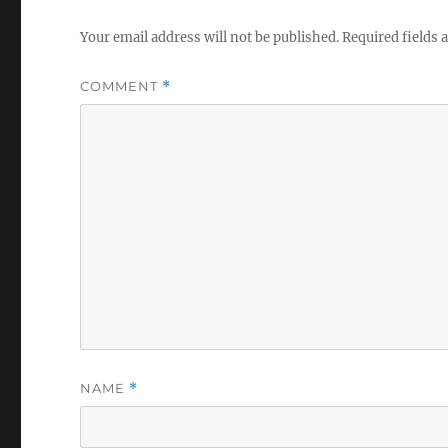
Your email address will not be published.
Required fields
COMMENT
*
NAME
*