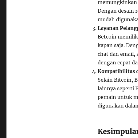
memungkinkan pe
Dengan desain re
mudah digunakan
Layanan Pelang
Betcoin memili
kapan saja. Deng
chat dan email, 
dengan cepat dan
Kompatibilitas 
Selain Bitcoin,
lainnya seperti 
pemain untuk me
digunakan dalam
Kesimpula