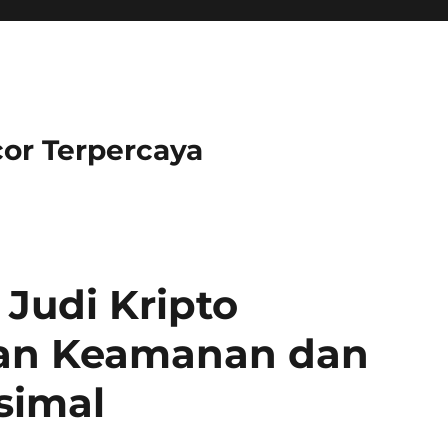
or Terpercaya
 Judi Kripto
an Keamanan dan
simal