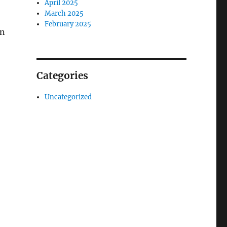
April 2025
March 2025
February 2025
an
Categories
Uncategorized