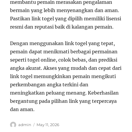
membantu pemain merasakan pengalaman
bermain yang lebih menyenangkan dan aman.
Pastikan link togel yang dipilih memiliki lisensi
resmi dan reputasi baik di kalangan pemain.
Dengan menggunakan link togel yang tepat,
pemain dapat menikmati berbagai permainan
seperti togel online, colok bebas, dan prediksi
angka akurat. Akses yang mudah dan cepat dari
link togel memungkinkan pemain mengikuti
perkembangan angka terkini dan
meningkatkan peluang menang. Keberhasilan
bergantung pada pilihan link yang terpercaya
dan aman.
Author
Posted
admin
May 11, 2026
on