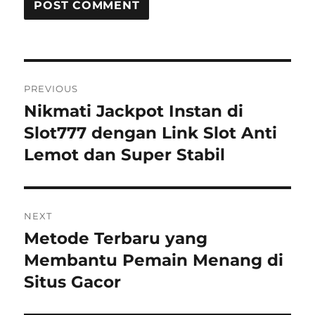
Post
PREVIOUS
navigation
Nikmati Jackpot Instan di
Previous
post:
Slot777 dengan Link Slot Anti
Lemot dan Super Stabil
NEXT
Metode Terbaru yang
Next
post:
Membantu Pemain Menang di
Situs Gacor