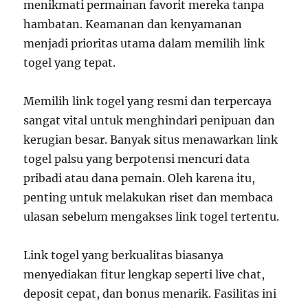
menikmati permainan favorit mereka tanpa
hambatan. Keamanan dan kenyamanan
menjadi prioritas utama dalam memilih link
togel yang tepat.
Memilih link togel yang resmi dan terpercaya
sangat vital untuk menghindari penipuan dan
kerugian besar. Banyak situs menawarkan link
togel palsu yang berpotensi mencuri data
pribadi atau dana pemain. Oleh karena itu,
penting untuk melakukan riset dan membaca
ulasan sebelum mengakses link togel tertentu.
Link togel yang berkualitas biasanya
menyediakan fitur lengkap seperti live chat,
deposit cepat, dan bonus menarik. Fasilitas ini