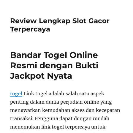
Review Lengkap Slot Gacor
Terpercaya
Bandar Togel Online
Resmi dengan Bukti
Jackpot Nyata
togel
Link togel adalah salah satu aspek
penting dalam dunia perjudian online yang
menawarkan kemudahan akses dan kecepatan
transaksi. Pengguna dapat dengan mudah
menemukan link togel terpercaya untuk