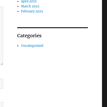
April 2025
March 2025
February 2025
Categories
Uncategorized