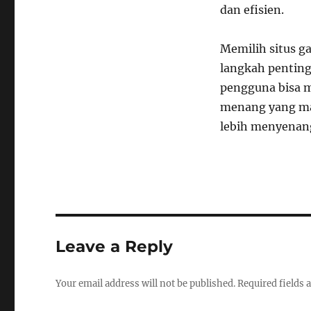
dan efisien.
Memilih situs g
langkah penting
pengguna bisa m
menang yang mak
lebih menyenan
Leave a Reply
Your email address will not be published.
Required fields