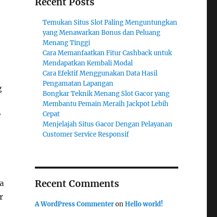
Recent Posts
Temukan Situs Slot Paling Menguntungkan
yang Menawarkan Bonus dan Peluang
Menang Tinggi
Cara Memanfaatkan Fitur Cashback untuk
Mendapatkan Kembali Modal
Cara Efektif Menggunakan Data Hasil
Pengamatan Lapangan
g
Bongkar Teknik Menang Slot Gacor yang
Membantu Pemain Meraih Jackpot Lebih
Cepat
w
Menjelajah Situs Gacor Dengan Pelayanan
Customer Service Responsif
Recent Comments
a
r
A WordPress Commenter
on
Hello world!