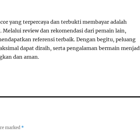
acor yang terpercaya dan terbukti membayar adalah
. Melalui review dan rekomendasi dari pemain lain,
endapatkan referensi terbaik. Dengan begitu, peluang
simal dapat diraih, serta pengalaman bermain menjad
gkan dan aman.
 are marked
*