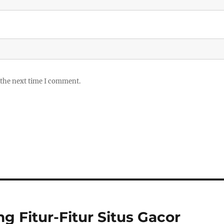
 the next time I comment.
g Fitur-Fitur Situs Gacor