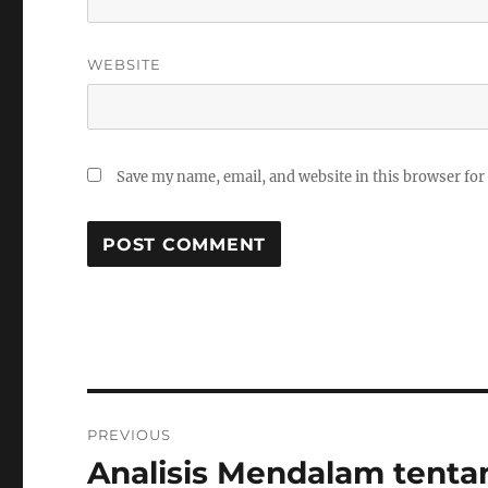
WEBSITE
Save my name, email, and website in this browser for
Post
PREVIOUS
navigation
Analisis Mendalam tentan
Previous