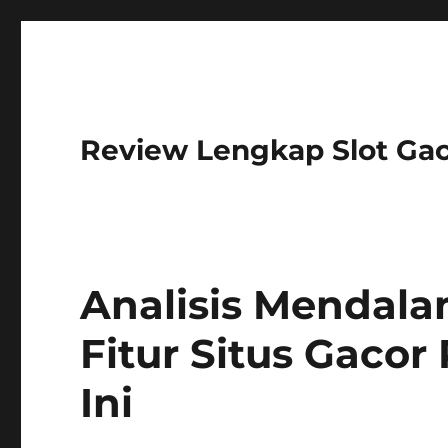
Review Lengkap Slot Gac
Analisis Mendala
Fitur Situs Gacor
Ini