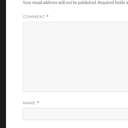
Your email address will not be published.
Required fields
COMMENT
*
NAME
*