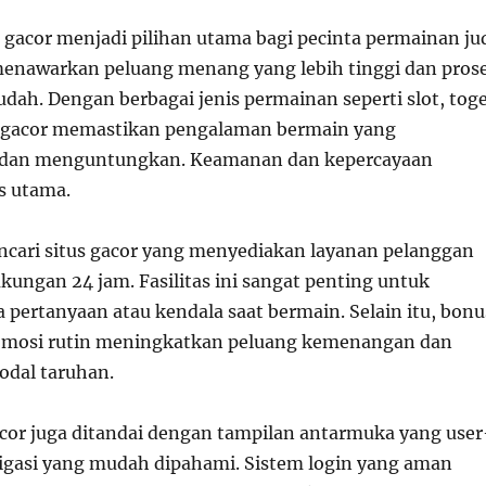
 gacor menjadi pilihan utama bagi pecinta permainan ju
menawarkan peluang menang yang lebih tinggi dan pros
dah. Dengan berbagai jenis permainan seperti slot, toge
s gacor memastikan pengalaman bermain yang
dan menguntungkan. Keamanan dan kepercayaan
s utama.
cari situs gacor yang menyediakan layanan pelanggan
kungan 24 jam. Fasilitas ini sangat penting untuk
 pertanyaan atau kendala saat bermain. Selain itu, bonu
omosi rutin meningkatkan peluang kemenangan dan
dal taruhan.
gacor juga ditandai dengan tampilan antarmuka yang user
vigasi yang mudah dipahami. Sistem login yang aman