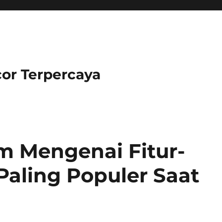
or Terpercaya
m Mengenai Fitur-
 Paling Populer Saat