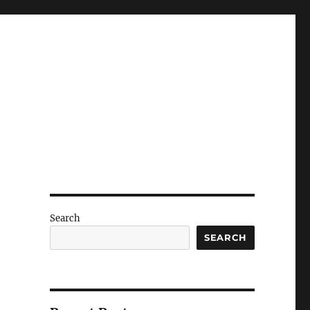
Search
SEARCH