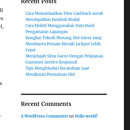
Recent Posts
di
Cara Memanfaatkan Fitur Cashback untuk
es
Mendapatkan Kembali Modal
Cara Efektif Menggunakan Data Hasil
l,
Pengamatan Lapangan
Bongkar Teknik Menang Slot Gacor yang
Membantu Pemain Meraih Jackpot Lebih
Cepat
Menjelajah Situs Gacor Dengan Pelayanan
Customer Service Responsif
Tips Menghindari Kecanduan Saat
Menikmati Permainan Slot
s
Recent Comments
-
A WordPress Commenter
on
Hello world!