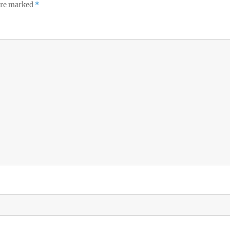
 are marked
*