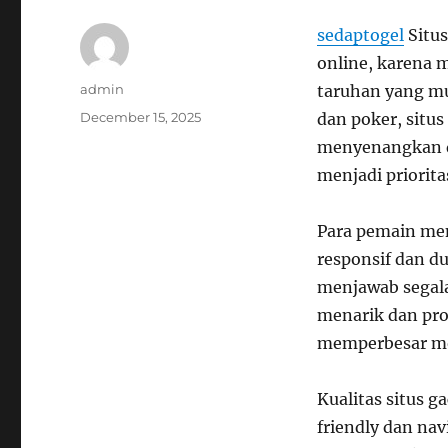
sedaptogel
Situs
online, karena 
Author
admin
taruhan yang mu
Posted
December 15, 2025
dan poker, situ
on
menyenangkan 
menjadi priorita
Para pemain men
responsif dan du
menjawab segala
menarik dan pr
memperbesar mo
Kualitas situs 
friendly dan na