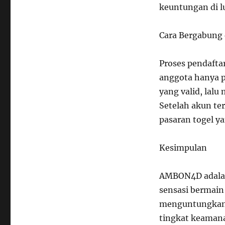
keuntungan di lu
Cara Bergabun
Proses pendafta
anggota hanya p
yang valid, lal
Setelah akun te
pasaran togel ya
Kesimpulan
AMBON4D adalah 
sensasi bermain
menguntungkan.
tingkat keamana