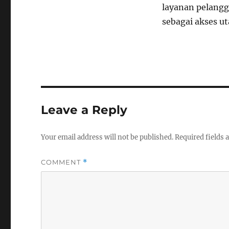
layanan pelang
sebagai akses ut
Leave a Reply
Your email address will not be published.
Required fields
COMMENT
*