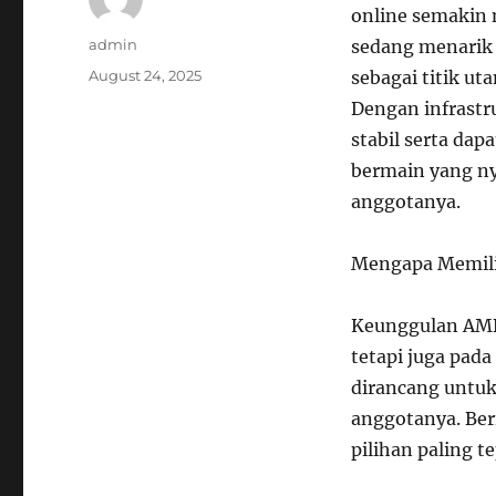
online semakin 
Author
admin
sedang menarik
Posted
August 24, 2025
sebagai titik ut
on
Dengan infrastru
stabil serta d
bermain yang n
anggotanya.
Mengapa Memil
Keunggulan AMBO
tetapi juga pada
dirancang untu
anggotanya. Be
pilihan paling t