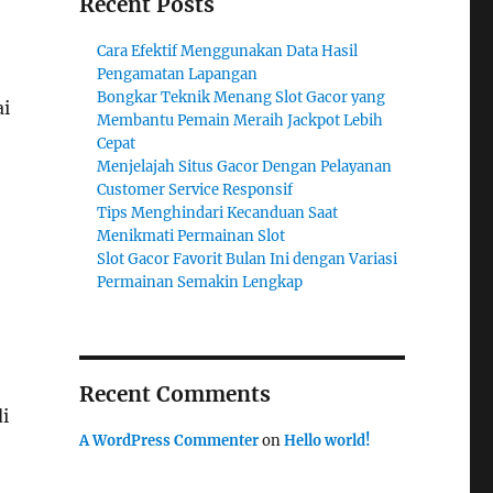
Recent Posts
Cara Efektif Menggunakan Data Hasil
Pengamatan Lapangan
Bongkar Teknik Menang Slot Gacor yang
ai
Membantu Pemain Meraih Jackpot Lebih
Cepat
Menjelajah Situs Gacor Dengan Pelayanan
Customer Service Responsif
Tips Menghindari Kecanduan Saat
Menikmati Permainan Slot
Slot Gacor Favorit Bulan Ini dengan Variasi
Permainan Semakin Lengkap
Recent Comments
i
A WordPress Commenter
on
Hello world!