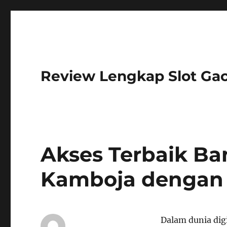
Review Lengkap Slot Gac
Akses Terbaik Ba
Kamboja dengan 
Dalam dunia dig