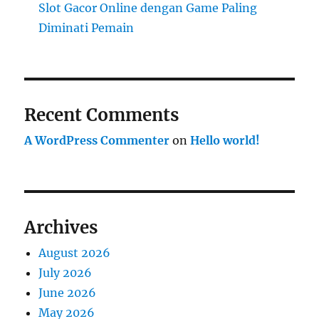
Slot Gacor Online dengan Game Paling
Diminati Pemain
Recent Comments
A WordPress Commenter
on
Hello world!
Archives
August 2026
July 2026
June 2026
May 2026